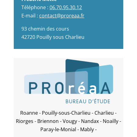
Téléphone :
06.70.95.30.12
E-mail :
contact@proreaa.fr
93 chemin des cours
42720 Pouilly sous Charlieu
Roanne - Pouilly-sous-Charlieu - Charlieu -
Riorges - Briennon - Vougy - Nandax - Noailly -
Paray-le-Monial - Mably -